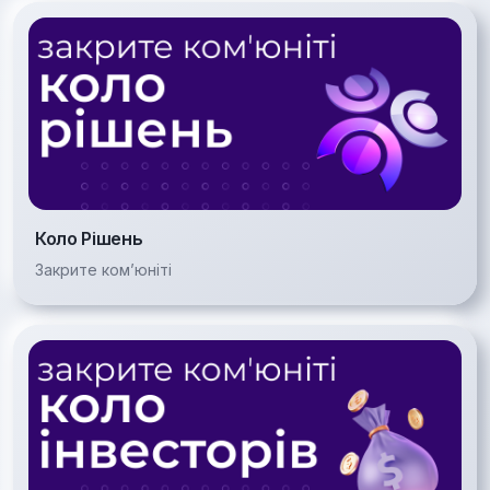
Коло Рішень
Закрите комʼюніті