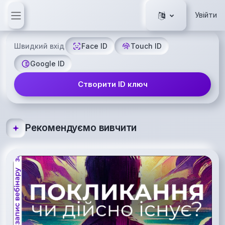
Перейти до головного вмісту
Увійти
Бокова панель
Швидкий вхід
Face ID
Touch ID
Learning On-line
Google ID
Створити ID ключ
Рекомендуємо вивчити